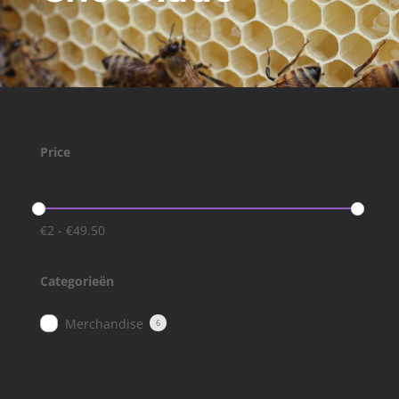
Price
€
2
-
€
49.50
Categorieën
Merchandise
6