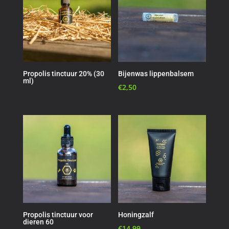
Propolis tinctuur 20% (30
Bijenwas lippenbalsem
ml)
€
2,50
Propolis tinctuur voor
Honingzalf
dieren 60
€
14,99