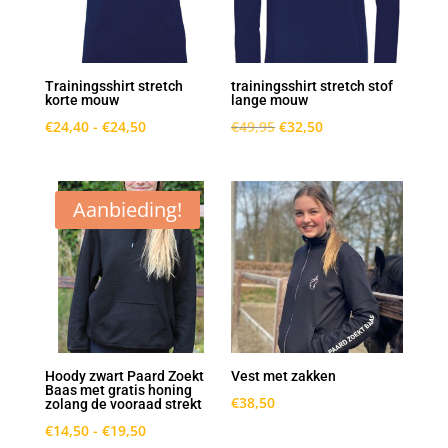
Trainingsshirt stretch
trainingsshirt stretch stof
korte mouw
lange mouw
Prijsklasse:
Oorspronkelijke
Huidige
€
24,40
-
€
24,50
€
49,95
€
32,50
€24,40
prijs
prijs
tot
was:
is:
€24,50
€49,95.
€32,50.
Aanbieding!
Hoody zwart Paard Zoekt
Vest met zakken
Baas met gratis honing
€
38,50
zolang de vooraad strekt
Prijsklasse:
€
14,50
-
€
19,50