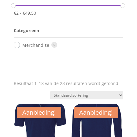
€
2
-
€
49.50
Categorieën
Merchandise
6
Resultaat 1–18 van de 23 resultaten wordt getoond
Aanbieding!
Aanbieding!