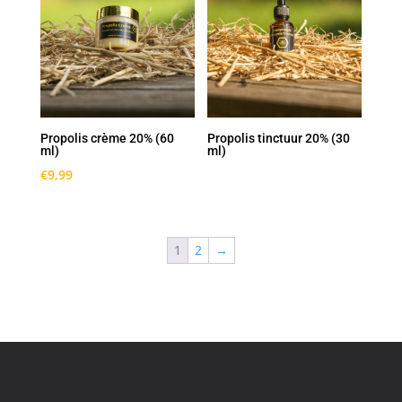
Propolis crème 20% (60
Propolis tinctuur 20% (30
ml)
ml)
€
9,99
1
2
→