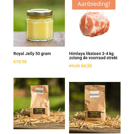
Aanbieding!
Royal Jelly 50 gram
Himlaya liksteen 3-4 kg
zolang de voorraad strekt
€
19,50
Oorspronkelijke
Huidige
€
7,25
€
4,50
prijs
prijs
was:
is:
€7,25.
€4,50.